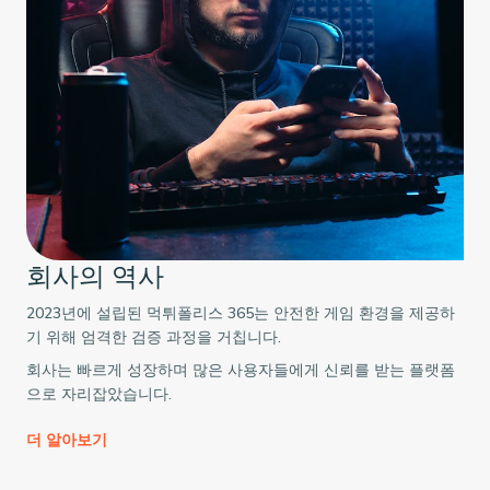
회사의 역사
2023년에 설립된 먹튀폴리스 365는 안전한 게임 환경을 제공하
기 위해 엄격한 검증 과정을 거칩니다.
회사는 빠르게 성장하며 많은 사용자들에게 신뢰를 받는 플랫폼
으로 자리잡았습니다.
더 알아보기