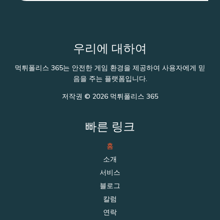
우리에 대하여
먹튀폴리스 365는 안전한 게임 환경을 제공하여 사용자에게 믿
음을 주는 플랫폼입니다.
저작권 © 2026 먹튀폴리스 365
빠른 링크
홈
소개
서비스
블로그
칼럼
연락