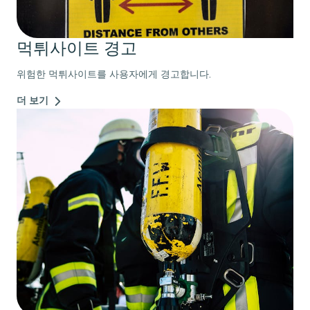
먹튀사이트 경고
위험한 먹튀사이트를 사용자에게 경고합니다.
더 보기