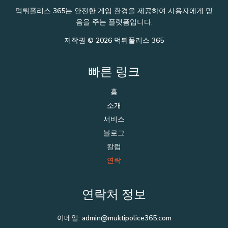
먹튀폴리스 365는 안전한 게임 환경을 제공하여 사용자에게 믿
음을 주는 플랫폼입니다.
저작권 © 2026 먹튀폴리스 365
빠른 링크
홈
소개
서비스
블로그
칼럼
연락
연락처 정보
이메일:
admin@muktipolice365.com