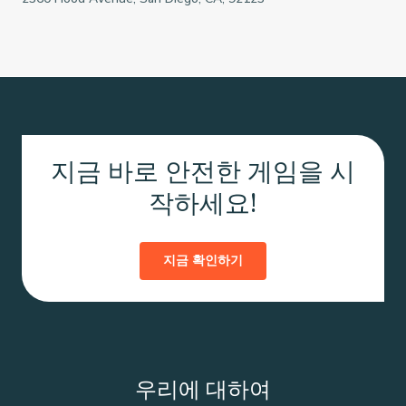
지금 바로 안전한 게임을 시
작하세요!
지금 확인하기
우리에 대하여