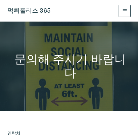
콘
텐
먹튀폴리스 365
MAI
츠
로
MEN
건
너
뛰
기
문의해 주시기 바랍니
다
연락처