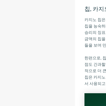
칩, 카
카지노 칩은
칩을 능숙하
승리의 징표
금액의 칩을
들을 보며 
한편으로, 
점도 간과할
적으로 더 
칩은 카지노
서 사용되고