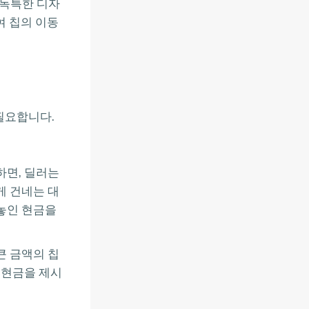
 독특한 디자
여 칩의 이동
필요합니다.
하면, 딜러는
게 건네는 대
놓인 현금을
 큰 금액의 칩
 현금을 제시