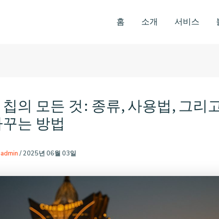
홈
소개
서비스
칩의 모든 것: 종류, 사용법, 그리
바꾸는 방법
이
admin
/
2025년 06월 03일