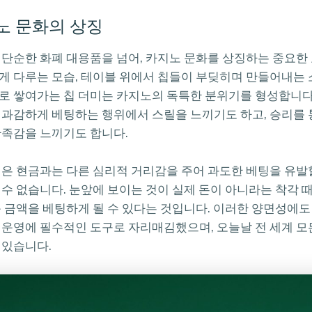
지노 문화의 상징
 단순한 화폐 대용품을 넘어, 카지노 문화를 상징하는 중요한
게 다루는 모습, 테이블 위에서 칩들이 부딪히며 만들어내는 
로 쌓여가는 칩 더미는 카지노의 독특한 분위기를 형성합니다
 과감하게 베팅하는 행위에서 스릴을 느끼기도 하고, 승리를 
만족감을 느끼기도 합니다.
칩은 현금과는 다른 심리적 거리감을 주어 과도한 베팅을 유발
 수 없습니다. 눈앞에 보이는 것이 실제 돈이 아니라는 착각 
큰 금액을 베팅하게 될 수 있다는 것입니다. 이러한 양면성에도
 운영에 필수적인 도구로 자리매김했으며, 오늘날 전 세계 
 있습니다.