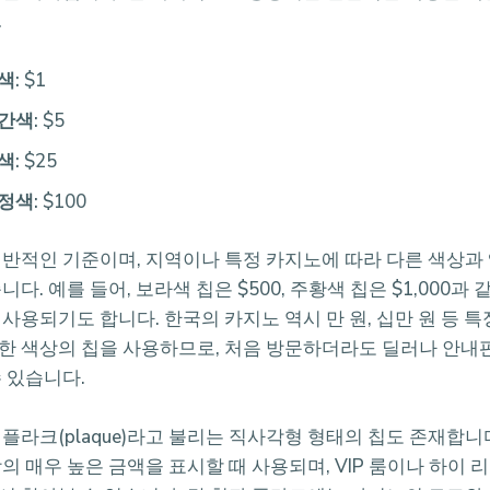
.
색:
$1
간색:
$5
색:
$25
정색:
$100
일반적인 기준이며, 지역이나 특정 카지노에 따라 다른 색상과
니다. 예를 들어, 보라색 칩은 $500, 주황색 칩은 $1,000과
사용되기도 합니다. 한국의 카지노 역시 만 원, 십만 원 등 특
한 색상의 칩을 사용하므로, 처음 방문하더라도 딜러나 안내
 있습니다.
플라크(plaque)라고 불리는 직사각형 형태의 칩도 존재합니
의 매우 높은 금액을 표시할 때 사용되며, VIP 룸이나 하이 