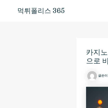
콘
텐
먹튀폴리스 365
츠
로
건
너
뛰
기
카지노 
으로 
글쓴