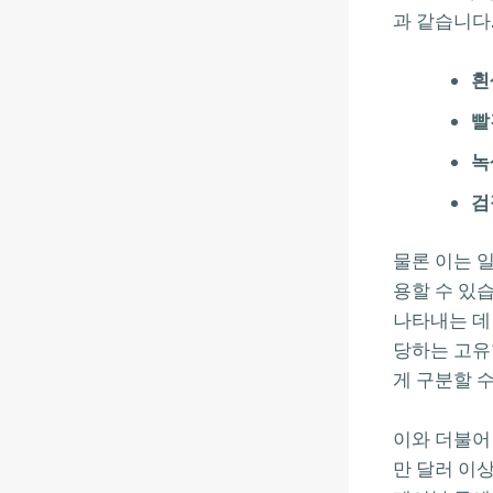
과 같습니다
흰
빨
녹
검
물론 이는 
용할 수 있습
나타내는 데 
당하는 고유
게 구분할 수
이와 더불어 
만 달러 이상