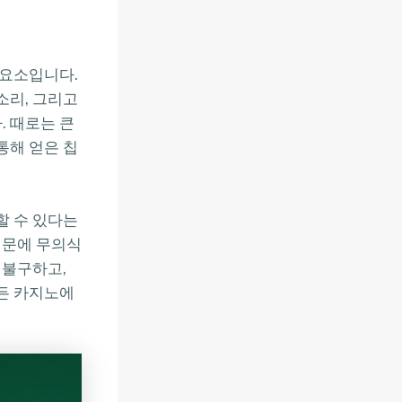
 요소입니다.
소리, 그리고
. 때로는 큰
통해 얻은 칩
할 수 있다는
때문에 무의식
 불구하고,
모든 카지노에