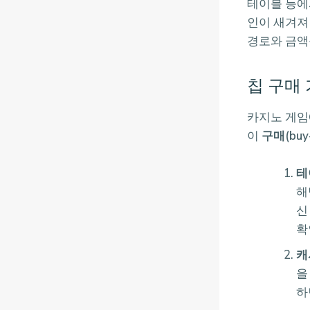
테이블 등에
인이 새겨져
경로와 금액
칩 구매
카지노 게임
이
구매(buy-
테
해
신
확
캐
을
하