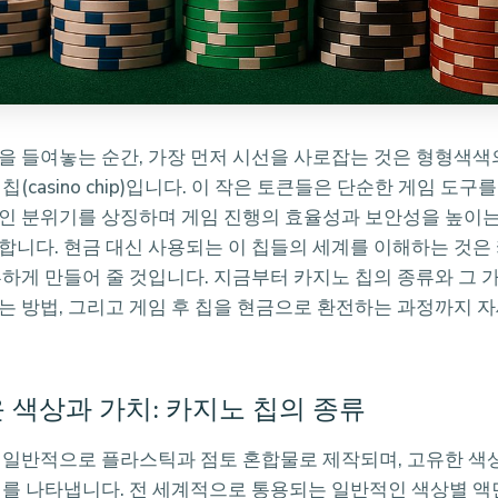
을 들여놓는 순간, 가장 먼저 시선을 사로잡는 것은 형형색색의
칩(casino chip)입니다. 이 작은 토큰들은 단순한 게임 도구를
인 분위기를 상징하며 게임 진행의 효율성과 보안성을 높이
합니다. 현금 대신 사용되는 이 칩들의 세계를 이해하는 것은
부하게 만들어 줄 것입니다. 지금부터 카지노 칩의 종류와 그 가
는 방법, 그리고 게임 후 칩을 현금으로 환전하는 과정까지 
 색상과 가치: 카지노 칩의 종류
 일반적으로 플라스틱과 점토 혼합물로 제작되며, 고유한 색
치를 나타냅니다. 전 세계적으로 통용되는 일반적인 색상별 